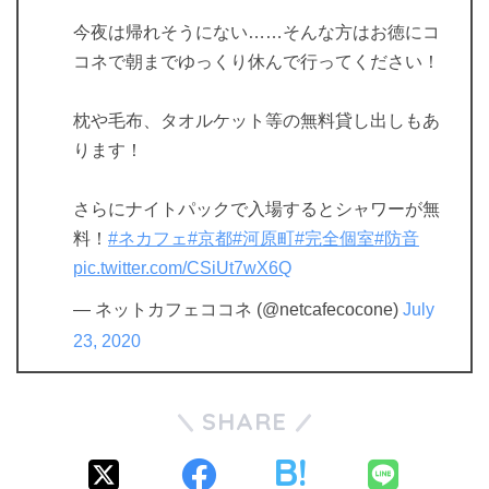
今夜は帰れそうにない……そんな方はお徳にコ
コネで朝までゆっくり休んで行ってください！
枕や毛布、タオルケット等の無料貸し出しもあ
ります！
さらにナイトパックで入場するとシャワーが無
料！
#ネカフェ
#京都
#河原町
#完全個室
#防音
pic.twitter.com/CSiUt7wX6Q
— ネットカフェココネ (@netcafecocone)
July
23, 2020
SHARE