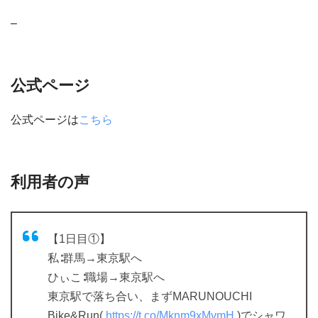
–
公式ページ
公式ページは
こちら
利用者の声
【1日目①】
私∶群馬→東京駅へ
ひぃこ∶職場→東京駅へ
東京駅で落ち合い、まずMARUNOUCHI
Bike&Run(
https://t.co/Mknm9xMvmH
)でシャワ