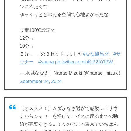
ンに冷たくて
ゆっくりととのえる空間で心地よかったな
サ室100℃設定で
12分→
10分→
５分→ → の３セットしました
#なな風呂グ
#サ
ウナー
#sauna
pic.twitter.com/oKjP25YIPW
— 水城ななえ｜Nanae Mizuki (@nanae_mizuki)
September 24, 2024
【オススメ！】ムダがなさ過ぎて感動…！サウ
ナからシャワーを浴びて、イスに座るまでの動
線が完璧すぎる…！今のところ東京でいちばん